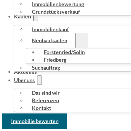
Immobilienbewertung
Grundstücksverkauf
Kaufen
Immobilienkauf
Neubau kaufen
Forstenried/Solln
Friedberg
Suchauftrag
Aktuelles
Über uns
Das sind wir
Referenzen
Kontakt
Immobilie bewerten