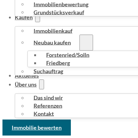
Immobilienbewertung
Grundstücksverkauf
Kaufen
Immobilienkauf
Neubau kaufen
Forstenried/Solln
Friedberg
Suchauftrag
Aktuelles
Über uns
Das sind wir
Referenzen
Kontakt
Immobilie bewerten