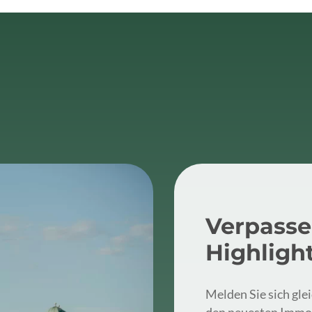
Verpasse
Highligh
Melden Sie sich gle
den neuesten Immo