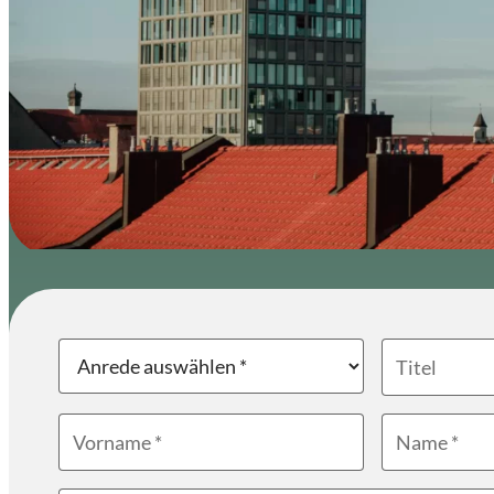
Newsletter
Anrede
Titel
Vorname
Name