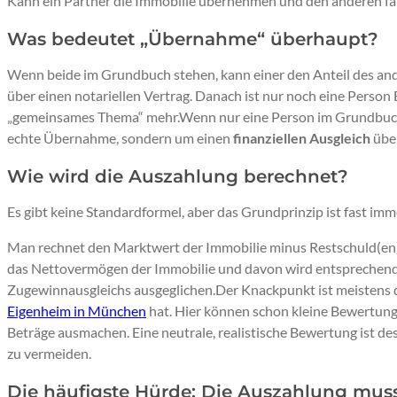
Kann ein Partner die Immobilie übernehmen und den anderen fa
Was bedeutet „Übernahme“ überhaupt?
Wenn beide im Grundbuch stehen, kann einer den Anteil des an
über einen notariellen Vertrag. Danach ist nur noch eine Person 
„gemeinsames Thema“ mehr.Wenn nur eine Person im Grundbuch s
echte Übernahme, sondern um einen
finanziellen Ausgleich
übe
Wie wird die Auszahlung berechnet?
Es gibt keine Standardformel, aber das Grundprinzip ist fast imm
Man rechnet den Marktwert der Immobilie minus Restschuld(en)
das Nettovermögen der Immobilie und davon wird entsprechend 
Zugewinnausgleichs ausgeglichen.Der Knackpunkt ist meistens 
Eigenheim in München
hat. Hier können schon kleine Bewertungs
Beträge ausmachen. Eine neutrale, realistische Bewertung ist desh
zu vermeiden.
Die häufigste Hürde: Die Auszahlung muss