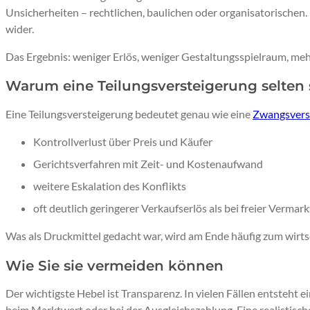
Unsicherheiten – rechtlichen, baulichen oder organisatorischen.
wider.
Das Ergebnis: weniger Erlös, weniger Gestaltungsspielraum, meh
Warum eine Teilungsversteigerung selten s
Eine Teilungsversteigerung bedeutet genau wie eine
Zwangsvers
Kontrollverlust über Preis und Käufer
Gerichtsverfahren mit Zeit- und Kostenaufwand
weitere Eskalation des Konflikts
oft deutlich geringerer Verkaufserlös als bei freier Vermar
Was als Druckmittel gedacht war, wird am Ende häufig zum wirtsc
Wie Sie sie vermeiden können
Der wichtigste Hebel ist Transparenz. In vielen Fällen entsteht 
beim Marktwert oder bei der Ausgleichszahlung. Eine realistisch