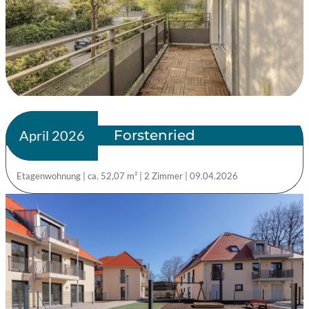
Forstenried
verkauft
April 2026
Etagenwohnung
|
ca. 52,07 m²
|
2 Zimmer
|
09.04.2026