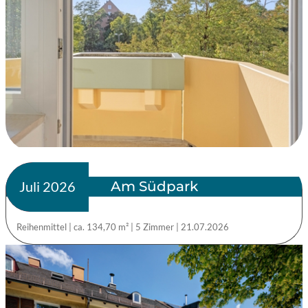
Am Südpark
verkauft
Juli 2026
Reihenmittel
|
ca. 134,70 m²
|
5 Zimmer
|
21.07.2026