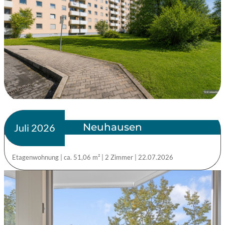
Neuhausen
verkauft
Juli 2026
Etagenwohnung
|
ca. 51,06 m²
|
2 Zimmer
|
22.07.2026