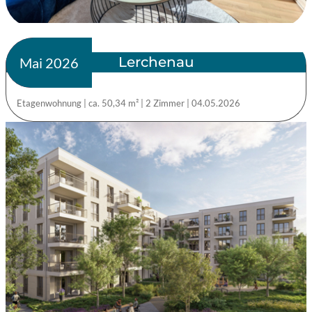
Lerchenau
verkauft
Mai 2026
Etagenwohnung
|
ca. 50,34 m²
|
2 Zimmer
|
04.05.2026