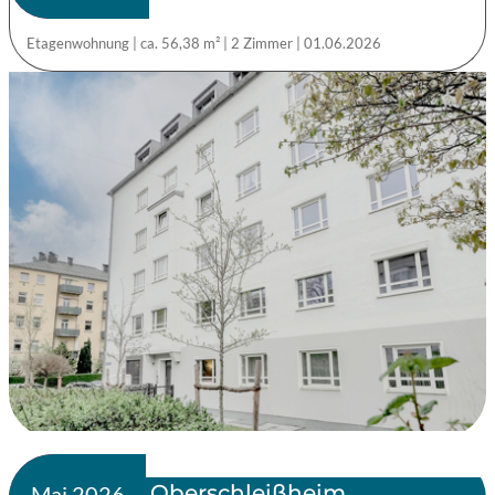
Etagenwohnung
|
ca. 56,38 m²
|
2 Zimmer
|
01.06.2026
Oberschleißheim
verkauft
Mai 2026