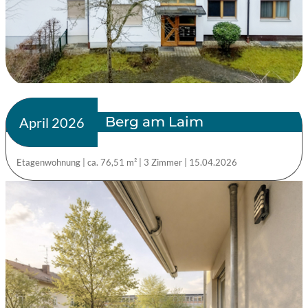
Berg am Laim
verkauft
April 2026
Etagenwohnung
|
ca. 76,51 m²
|
3 Zimmer
|
15.04.2026