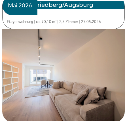
Friedberg/Augsburg
verkauft
Mai 2026
Etagenwohnung
|
ca. 90,10 m²
|
2,5 Zimmer
|
27.05.2026