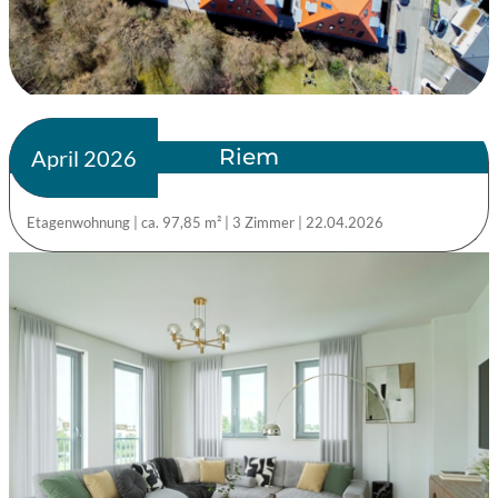
Riem
verkauft
April 2026
Etagenwohnung
|
ca. 97,85 m²
|
3 Zimmer
|
22.04.2026