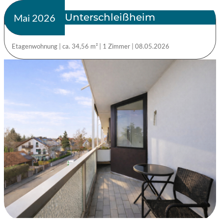
Unterschleißheim
verkauft
Mai 2026
Etagenwohnung
|
ca. 34,56 m²
|
1 Zimmer
|
08.05.2026