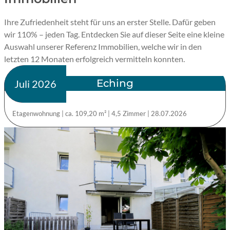
Ihre Zufriedenheit steht für uns an erster Stelle. Dafür geben
wir 110% – jeden Tag. Entdecken Sie auf dieser Seite eine kleine
Auswahl unserer Referenz Immobilien, welche wir in den
letzten 12 Monaten erfolgreich vermitteln konnten.
81 Immobilien in der Liste
Eching
verkauft
Juli 2026
Etagenwohnung
|
ca. 109,20 m²
|
4,5 Zimmer
|
28.07.2026