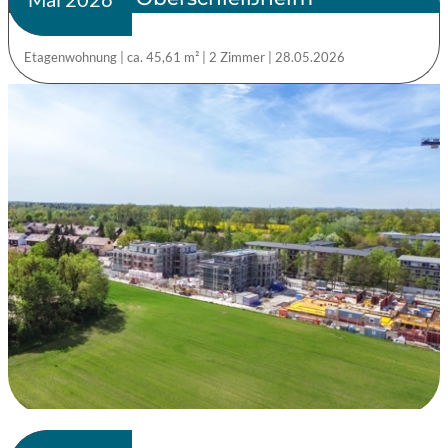
Etagenwohnung
|
ca. 45,61 m²
|
2 Zimmer
|
28.05.2026