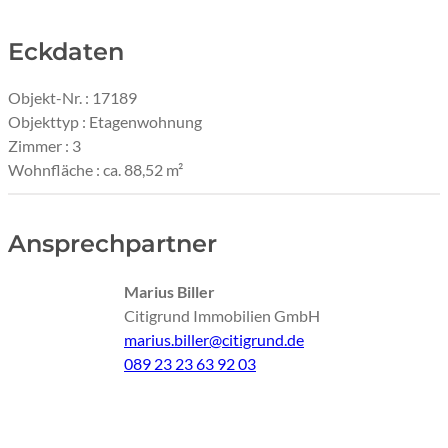
Wohn-/Esszimmer l KI retuschiert
Eckdaten
Objekt-Nr. : 17189
Objekttyp : Etagenwohnung
Zimmer : 3
Wohnfläche : ca. 88,52 m²
Ansprechpartner
Marius Biller
Citigrund Immobilien GmbH
marius.biller@citigrund.de
089 23 23 63 92 03