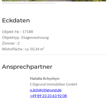
Visualisierung l Neubauquartier
Eckdaten
Objekt-Nr. : 17188
Objekttyp : Etagenwohnung
Zimmer : 2
Wohnfläche : ca. 50,34 m²
Ansprechpartner
Natalia Ilchyshyn
Citigrund Immobilien GmbH
n.ilch@citigrund.de
+49 89 23 23 63 92 08