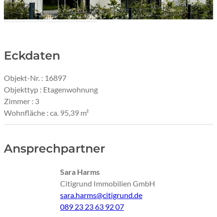
Außenansicht I Wohnhaus
Eckdaten
Objekt-Nr. : 16897
Objekttyp : Etagenwohnung
Zimmer : 3
Wohnfläche : ca. 95,39 m²
Ansprechpartner
Sara Harms
Citigrund Immobilien GmbH
sara.harms@citigrund.de
089 23 23 63 92 07