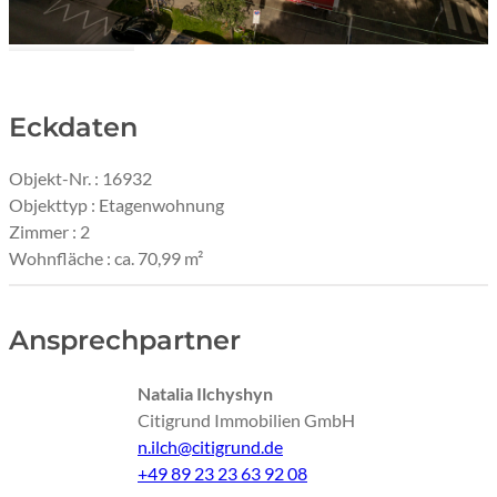
Hausansicht
Eckdaten
Objekt-Nr. : 16932
Objekttyp : Etagenwohnung
Zimmer : 2
Wohnfläche : ca. 70,99 m²
Ansprechpartner
Natalia Ilchyshyn
Citigrund Immobilien GmbH
n.ilch@citigrund.de
+49 89 23 23 63 92 08