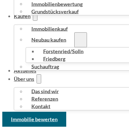
Immobilienbewertung
Grundstücksverkauf
Kaufen
Immobilienkauf
Neubau kaufen
Forstenried/Solln
Friedberg
Suchauftrag
Aktuelles
Über uns
Das sind wir
Referenzen
Kontakt
Immobilie bewerten