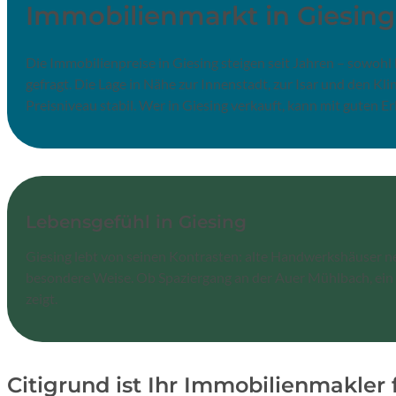
Immobilienmarkt in Giesing
Die Immobilienpreise in Giesing steigen seit Jahren – sowoh
gefragt. Die Lage in Nähe zur Innenstadt, zur Isar und den Kli
Preisniveau stabil. Wer in Giesing verkauft, kann mit guten E
Lebensgefühl in Giesing
Giesing lebt von seinen Kontrasten: alte Handwerkshäuser ne
besondere Weise. Ob Spaziergang an der Auer Mühlbach, ein Ab
zeigt.
Citigrund ist Ihr Immobilienmakler 