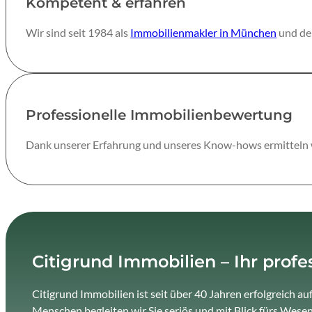
Kompetent & erfahren
Wir sind seit 1984 als
Immobilienmakler in München
und de
Professionelle Immobilienbewertung
Dank unserer Erfahrung und unseres Know-hows ermitteln wi
Citigrund Immobilien – Ihr prof
Citigrund Immobilien ist seit über 40 Jahren erfolgreich
Menschen begleiten wir Sie seriös und mit Blick fürs Wesen